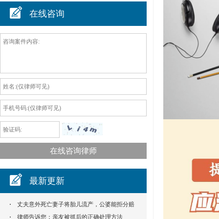
在线咨询
最新更新
丈夫意外死亡妻子将胎儿流产，公婆能拒分赔
偿款吗？
律师告诉您：亲友被抓后的正确处理方法