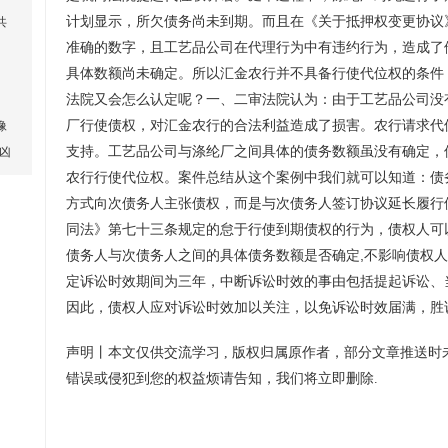
计划显示，所欠债务尚未到期。而且在《关于抵押权变更协议》
共
准确的数字，且工艺品公司在代理行为中有违约行为，造成了
具体数额尚未确定。所以汇金农行并不具备行使代位权的条件
法院又会怎么认定呢？一、二审法院认为：由于工艺品公司没
：
厂行使债权，对汇金农行的合法利益造成了损害。农行请求代
像
支持。工艺品公司与涤纶厂之间具体的债务数额虽没有确定，
凶
农行行使代位权。案件总结从这个案例中我们就可以知道：债
方式向次债务人主张债权，而是与次债务人签订协议延长履行
同法》第七十三条规定的怠于行使到期债权的行为，债权人可
债务人与次债务人之间的具体债务数额是否确定,不影响债权
定诉讼时效期间为三年，中断诉讼时效的事由包括提起诉讼、
因此，债权人应对诉讼时效加以关注，以免诉讼时效届满，胜
声明丨本文仅供交流学习
, 版权归属原作者，部分文章推送
错误或侵犯到您的权益烦请告知，我们将立即删除.