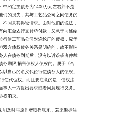
中约定主债务为1400万元左右并不是
他们的损失，其与工艺品公司之间债务的
，不同意其诉讼请求。面对他们的说法，
有向汇金农行支付垫付款，又怠于向涤纶
位行使工艺品公司对涤纶厂的债权，应予
但双方债权债务关系是明确的，故不影响
务人在债务到期后，没有以诉讼或者仲裁
债务期限,损害债权人债权的。属于《合
以以自己的名义代位行使债务人的债权。
人行使代位权。而且要注意的是，债权法
当事人一方提出要求或者同意履行义务。
诉权消灭。
时未能及时与原作者取得联系，若来源标注