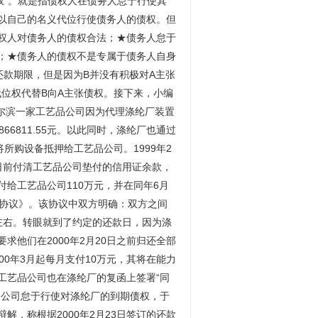
权”。就是指债权人在债务人怠于行使其
以自己的名义代位行使债务人的债权。但
权人对债务人的债权合法；★债务人怠于
；★债务人的债权不是专属于债务人自身
还款期限，但是因为B并没有积极对A主张
位权代替B向A主张债权。接下来，小编
哈尔滨一家工艺品公司因为代理涤纶厂装置
6811.55元。以此同时，涤纶厂也通过
所购设备抵押给工艺品公司。1999年2
0日前付清工艺品公司垫付的信用证余款，
给工艺品公司110万元，并在同年6月
更协议》。该协议中双方明确：双方之间
元左右。转眼就到了约定的还款日，因为涤
他们在2000年2月20日之前归还全部
0年3月起每月支付10万元，其将在能力
工艺品公司也在涤纶厂的复函上签署“同
品公司怠于行使对涤纶厂的到期债权，于
，称根据2000年2月23日签订的还款