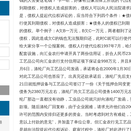
钱的人去要这笔钱？”乍一听，好像有点像法律上所说的“代位
到期债权，对债权人造成损害的，债权人可以向人民法院请求
是，债权人提起代位权诉讼的，应当符合下列四个条件：★债
行使其到期债权，对债权人造成损害；★债务人的债权已到期
的债权。举个例子：A欠B一万元，B欠C一万元，两者都到了
债权，因此造成欠C的钱也无法预期归还，此时C就可以行使代
给大家分享一个公报案例。债权人行使代位权1997年7月，
配套设施，向汇金农行申请开具了两份信用证，折合人民币2386
工艺品公司向汇金农行支付信用证项下保证金998万元，并且将
月6日，涤纶厂向工艺品公司发函，承诺将会在2000年1月3
对此工艺品公司也答应了。出具完还款承诺后，涤纶厂先后支付
21日就抵押设备与工艺品公司签订了一份《关于抵押合同变
债务为2380万元左右，涤纶厂尚欠工艺品公司债务1400万
纶厂那边一直都没有动静，工业品公司就只好向涤纶厂发函，要求
款项。随后涤纶厂回复称，由于企业困难，请求允许他们自200
许可的范围内安排归还更多的资金。当时考虑到对方有难处，
意以上付款的意见”，并加盖了单位公章。但汇金农行见工艺
赔
是就向法院提起代位权诉讼。庭审过程中，涤纶厂对此进行了辩解