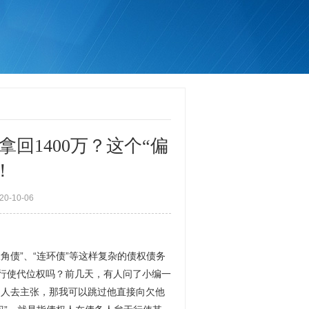
回1400万？这个“偏
！
-10-06
角债”、“连环债”等这样复杂的债权债务
行使代位权吗？前几天，有人问了小编一
的人去主张，那我可以跳过他直接向欠他