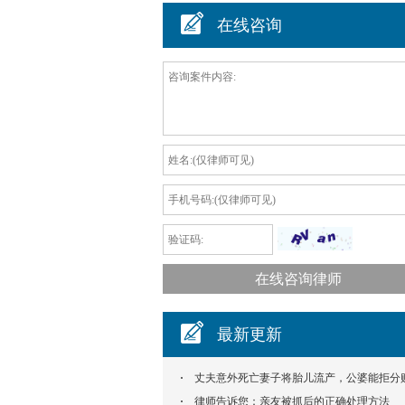
在线咨询
最新更新
丈夫意外死亡妻子将胎儿流产，公婆能拒分
偿款吗？
律师告诉您：亲友被抓后的正确处理方法