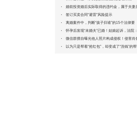
婚前投资婚后实际取得的违约金，属于夫妻
同财产吗？
签订买卖合同“避雷”风险提示
离婚案件中，判断“孩子归谁”的15个法律要
点！一文讲清
怀孕后发现“未婚夫”已婚！姑娘起诉，法院
侵犯一般人格权！
微信群擅自曝光他人照片构成侵权！侵害肖
权不再以“营利目的”为条件
以为只是帮着“抢红包”，却变成了“洗钱”的帮