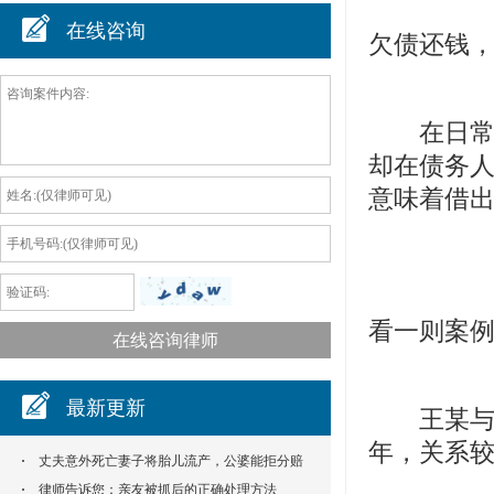
在线咨询
欠债还钱
在日常生
却在债务
意味着借出
看一则案
最新更新
王某与倪
年，关系
丈夫意外死亡妻子将胎儿流产，公婆能拒分赔
偿款吗？
律师告诉您：亲友被抓后的正确处理方法