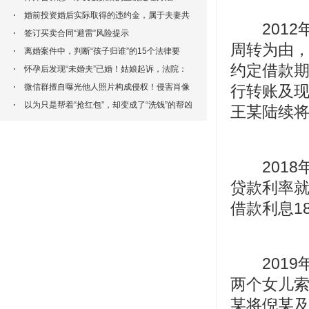
婚前投资婚后实际取得的违约金，属于夫妻共
2012年
同财产吗？
签订买卖合同“避雷”风险提示
周转为由，
离婚案件中，判断“孩子归谁”的15个法律要
约定借款期
点！一文讲清
怀孕后发现“未婚夫”已婚！姑娘起诉，法院：
侵犯一般人格权！
微信群擅自曝光他人照片构成侵权！侵害肖像
行转账及现
权不再以“营利目的”为条件
以为只是帮着“抢红包”，却变成了“洗钱”的帮凶
王某陆续将
2018
贷款利率
借款利息1
2019
两个女儿索
某将倪某