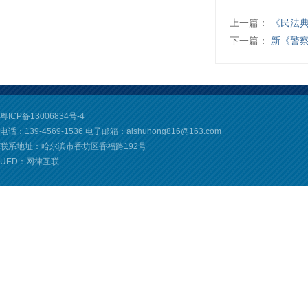
上一篇：
《民法
下一篇：
新《警
示...
粤ICP备13006834号-4
电话：139-4569-1536 电子邮箱：aishuhong816@163.com
联系地址：哈尔滨市香坊区香福路192号
UED：网律互联